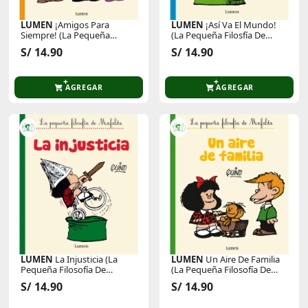
LUMEN
¡Amigos Para
LUMEN
¡Así Va El Mundo!
Siempre! (La Pequeña
(La Pequeña Filosfía De
Filosofía De Mafalda) -
Mafalda) - Quino
S/ 14.90
S/ 14.90
Quino
AGREGAR
AGREGAR
LUMEN
La Injusticia (La
LUMEN
Un Aire De Familia
Pequeña Filosofía De
(La Pequeña Filosofía De
Mafalda) - Quino
Mafalda) - Quino
S/ 14.90
S/ 14.90