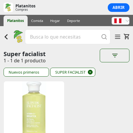
Platanitos
ABRIR
Compras
Platanitos
Comida
Hogar
Deporte
Super facialist
1 - 1 de 1 producto
Nuevos primeros
SUPER FACIALIST