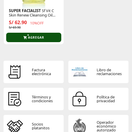
SUPER FACIALIST
Sf Vit C
Skin Renew Cleansing Oil
200ml
S/ 62.90
10%OFF
S/ 69.90
AGREGAR
Factura
Libro de
electrónica
reclamaciones
Términos y
Política de
condiciones
privacidad
Operador
Socios
económico
platanitos
autorizado