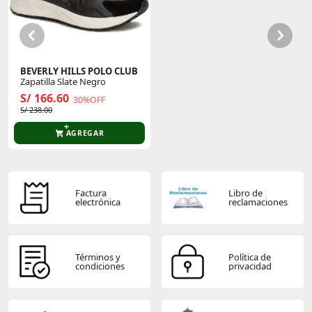
Sé el primero en comentar y acumula Puntos.
BEVERLY HILLS POLO CLUB
Zapatilla Slate Negro
S/ 166.60
30%OFF
S/ 238.00
AGREGAR
Factura
Libro de
electrónica
reclamaciones
Términos y
Política de
condiciones
privacidad