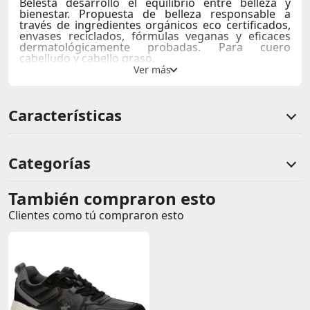
Belesta desarrolló el equilibrio entre belleza y
bienestar. Propuesta de belleza responsable a
través de ingredientes orgánicos eco certificados,
envases reciclados, fórmulas veganas y eficaces
dermatológicamente probadas. Para cuero
cabelludo y cabello graso.
Después de lavar el cabello con el SHAMPOO,
aplique una cantidad generosa de BÁLSAMO sobre
el cabello húmedo. Aplicar de medios a puntas.
Características
Luego enjuague con agua tibia, hasta retirar todo
el producto.
Categorías
También compraron esto
Comentarios de clientes
Clientes como tú compraron esto
Comentarios de clientes que compraron este producto
Sin calificaciones
Este producto aún no tiene calificaciones.