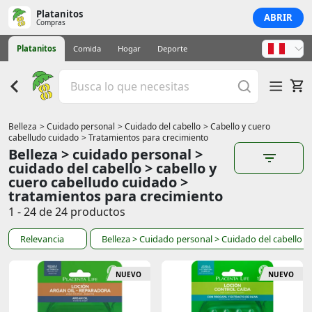
Platanitos
ABRIR
Compras
Platanitos
Comida
Hogar
Deporte
Belleza
> Cuidado personal
> Cuidado del cabello
> Cabello y cuero
cabelludo cuidado
> Tratamientos para crecimiento
Belleza > cuidado personal >
cuidado del cabello > cabello y
cuero cabelludo cuidado >
tratamientos para crecimiento
1 - 24 de 24 productos
Relevancia
Belleza
> Cuidado personal
> Cuidado del cabello
>
NUEVO
NUEVO