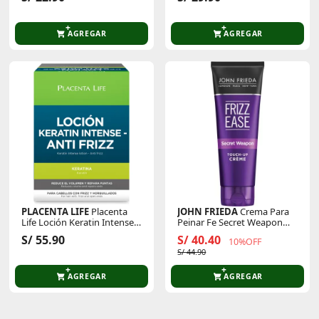
AGREGAR
AGREGAR
PLACENTA LIFE
Placenta
JOHN FRIEDA
Crema Para
Life Loción Keratin Intense
Peinar Fe Secret Weapon
Antifrizz Caja X 12 Und
Touch-Up Creme 113gr
S/ 55.90
S/ 40.40
10%OFF
S/ 44.90
AGREGAR
AGREGAR