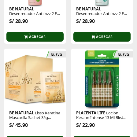
BE NATURAL
BE NATURAL
Desenredador Antifrizz 2 F
Desenredador Antifrizz 2 F
Nutri Quinua 200ml
Hydra Macadamia 200ml
S/ 28.90
S/ 28.90
AGREGAR
AGREGAR
NUEVO
NUEVO
BE NATURAL
Lisso Keratina
PLACENTA LIFE
Locion
Mascarilla Sachet 35g
Keratin Intense 13 Ml Blister
X12unid
Con 4 Unid
S/ 45.90
S/ 22.90