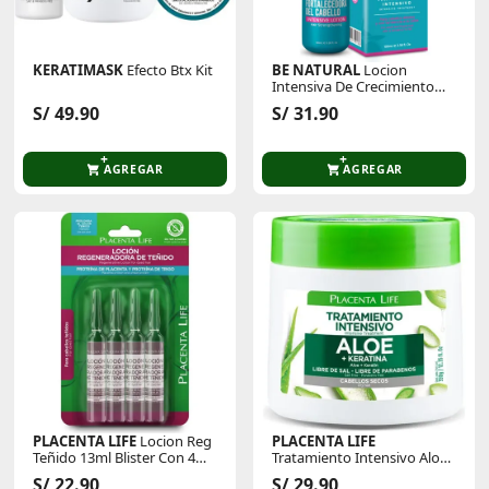
KERATIMASK
Efecto Btx Kit
BE NATURAL
Locion
Intensiva De Crecimiento
Vital 100 Ml
S/ 49.90
S/ 31.90
AGREGAR
AGREGAR
PLACENTA LIFE
Locion Reg
PLACENTA LIFE
Teñido 13ml Blister Con 4
Tratamiento Intensivo Aloe
Und
Pote 350gr
S/ 22.90
S/ 29.90