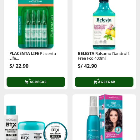
PLACENTA LIFE
Placenta
BELESTA
Bálsamo Dandruff
Life
Free Fco 400ml
Loción Protectora Blister4und
S/ 22.90
S/ 42.90
13ml
AGREGAR
AGREGAR