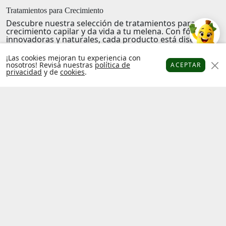
Tratamientos para Crecimiento
Descubre nuestra selección de
tratamientos para el
crecimiento capilar
y da vida a tu melena. Con fórmulas
innovadoras y naturales, cada producto está diseñado
para fortalecer y nutrir tu cabello desde la raíz hasta las
puntas. Sumérgete en una experiencia única de
¡Las cookies mejoran tu experiencia con
frescura y confianza con cada aplicación. Siente cómo
nosotros! Revisa nuestras
política de
ACEPTAR
cada tratamiento no solo promete un crecimiento
privacidad
y de
cookies
.
Platanitos
Favoritos
Puntos
Cupones
Cuenta
robusto, sino que también te envuelve en una
sensación de bienestar y vitalidad. ¡Transforma tu
cabello y revitaliza tu look con productos que cuidan de
ti y de tu imagen!
Factura
Libro de
electrónica
reclamaciones
Términos y
Política de
condiciones
privacidad