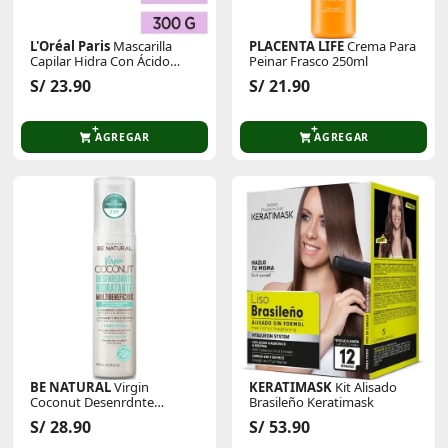
L'Oréal Paris
Mascarilla
PLACENTA LIFE
Crema Para
Capilar Hidra Con Ácido
Peinar Frasco 250ml
Hialuronico Y Sin Sal 300 Ml
S/ 23.90
S/ 21.90
AGREGAR
AGREGAR
BE NATURAL
Virgin
KERATIMASK
Kit Alisado
Coconut Desenrdnte
Brasileño Keratimask
Hidratant Multibenef Fco
S/ 28.90
S/ 53.90