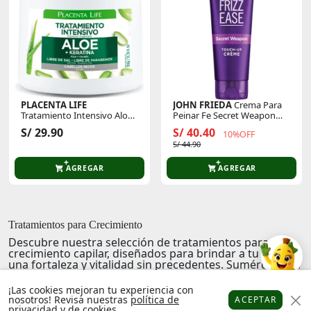
PLACENTA LIFE
JOHN FRIEDA
Crema Para
Tratamiento Intensivo Aloe
Peinar Fe Secret Weapon
Pote 350gr
Touch-Up Creme 113gr
S/ 29.90
S/ 40.40
10%OFF
S/ 44.90
AGREGAR
AGREGAR
Tratamientos para Crecimiento
Descubre nuestra selección de tratamientos para el
crecimiento capilar, diseñados para brindar a tu cabello
una fortaleza y vitalidad sin precedentes. Sumérgete en
una experiencia de cuidado capilar que evoca
sensaciones de frescura y confianza. Cada producto
¡Las cookies mejoran tu experiencia con
está formulado con ingredientes naturales y avanzados
nosotros! Revisa nuestras
política de
ACEPTAR
que estimulan el crecimiento, para que luzcas una
privacidad
y de
cookies
.