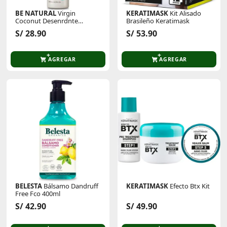
BE NATURAL
Virgin
KERATIMASK
Kit Alisado
Coconut Desenrdnte
Brasileño Keratimask
Hidratant Multibenef Fco
S/ 28.90
S/ 53.90
AGREGAR
AGREGAR
BELESTA
Bálsamo Dandruff
KERATIMASK
Efecto Btx Kit
Free Fco 400ml
S/ 42.90
S/ 49.90