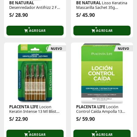
BE NATURAL
BE NATURAL
Lisso Keratina
Desenredador Antifrizz 2 F
Mascarilla Sachet 35g
Hydra Macadamia 200ml
X12unid
S/ 28.90
S/ 45.90
AGREGAR
AGREGAR
NUEVO
NUEVO
PLACENTA LIFE
Locion
PLACENTA LIFE
Loción
Keratin Intense 13 Ml Blister
Control Caída Ampolla 13ml
Con 4 Unid
Caja 12und
S/ 22.90
S/ 59.90
AGREGAR
AGREGAR