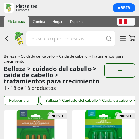
Platanitos
ABRIR
Compras
Platanitos
Comida
Hogar
Deporte
Belleza
> Cuidado del cabello
> Caída de cabello
> Tratamientos para
crecimiento
Belleza > cuidado del cabello >
caida de cabello >
tratamientos para crecimiento
1 - 18 de 18 productos
Relevancia
Belleza
> Cuidado del cabello
> Caída de cabello
> T
NUEVO
NUEVO