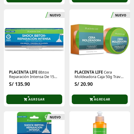
NUEVO
NUEVO
PLACENTA LIFE
Bbtox
PLACENTA LIFE
Cera
Reparación Intensa De 15
Moldeadora Caja 50g Travel
Ml Caja X 12 Unids
Size
S/ 135.90
S/ 20.90
AGREGAR
AGREGAR
NUEVO