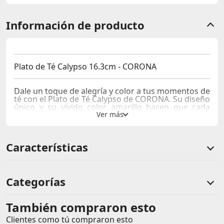
Información de producto
Plato de Té Calypso 16.3cm - CORONA
Dale un toque de alegría y color a tus momentos de
té con el Plato de Té Calypso de CORONA. Su diseño
único y su vívido color amarillo hacen que cada
pausa sea especial.
Características Destacadas:
Características
Diseño Pintado a Mano:
Cada plato es una obra de
arte única, pintada a mano con colores vibrantes
como verde, azul, amarillo y coral.
Categorías
Resalta tus Alimentos:
Este plato no solo sirve para
sostener tu taza de té, sino que también agrega un
toque de estilo a tu presentación de alimentos.
También compraron esto
Comentarios de clientes
Clientes como tú compraron esto
Porcelana de Calidad:
Fabricado con porcelana de
Comentarios de clientes que compraron este producto