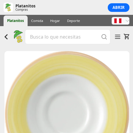
Platanitos
ABRIR
Compras
Platanitos
Comida
Hogar
Deporte