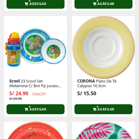
AGREGAR
AGREGAR
Scool
23 Scool Set
CORONA
Plato De Té
Melamine C/ Bot Pp Jurassic
Calypso 16.3cm
Kids
S/ 24.90
S/ 15.50
16%OFF
S/ 29.90
AGREGAR
AGREGAR