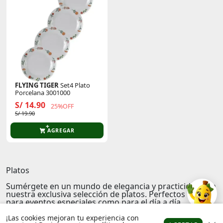
FLYING TIGER
Set4 Plato
Porcelana 3001000
S/ 14.90
25%OFF
S/ 19.90
AGREGAR
Platos
Sumérgete en un mundo de elegancia y practicidad con
nuestra exclusiva selección de platos. Perfectos tanto
para eventos especiales como para el día a día,
nuestros platos son la combinación ideal entre calidad
y estilo. Disfruta de la comodidad que solo nuestros
¡Las cookies mejoran tu experiencia con