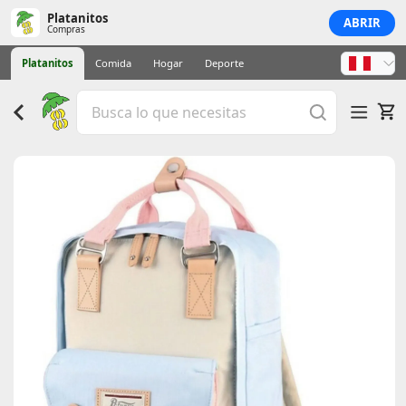
Platanitos
ABRIR
Compras
Platanitos
Comida
Hogar
Deporte