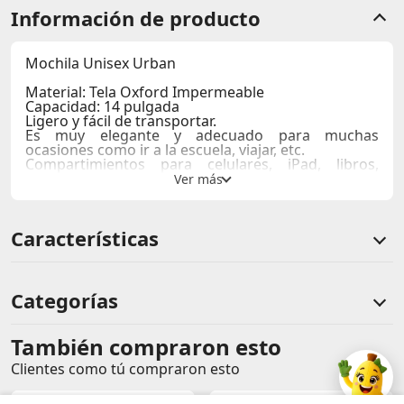
Información de producto
Mochila Unisex Urban
Material: Tela Oxford Impermeable
Capacidad: 14 pulgada
Ligero y fácil de transportar.
Es muy elegante y adecuado para muchas
ocasiones como ir a la escuela, viajar, etc.
Compartimientos para celulares, iPad, libros,
botella de agua, etc.
Medida: 38 x 28 x 11 cm
Características
Categorías
También compraron esto
Comentarios de clientes
Clientes como tú compraron esto
Comentarios de clientes que compraron este producto