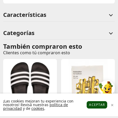
Características
Categorías
También compraron esto
Comentarios de clientes
Clientes como tú compraron esto
Comentarios de clientes que compraron este producto
Sin calificaciones
Este producto aún no tiene calificaciones.
Sé el primero en comentar y acumula Puntos.
¡Las cookies mejoran tu experiencia con
nosotros! Revisa nuestras
política de
ACEPTAR
privacidad
y de
cookies
.
Platanitos
Favoritos
Puntos
Cupones
Cuenta
Adidas
Sandalias
FLYING TIGER
Globo