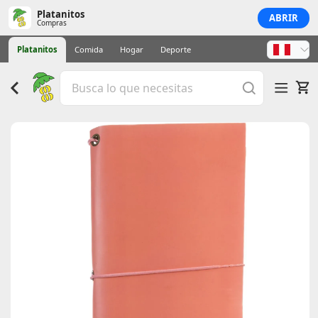
Platanitos
ABRIR
Compras
Platanitos
Comida
Hogar
Deporte