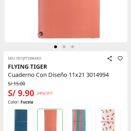
SKU: FD1JPTO0K4XO
FLYING TIGER
Cuaderno Con Diseño 11x21 3014994
S/ 15.00
S/ 9.90
34%OFF
Color:
Fucsia