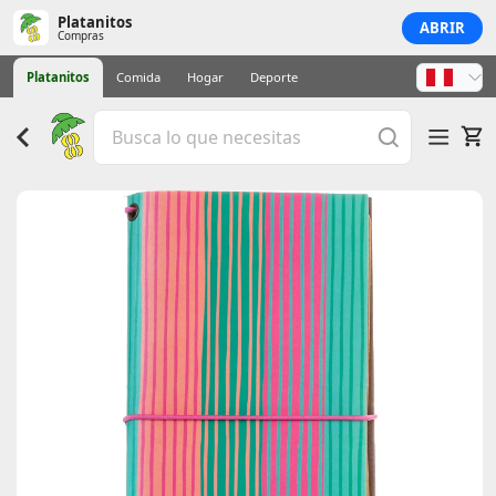
Platanitos
ABRIR
Compras
Platanitos
Comida
Hogar
Deporte