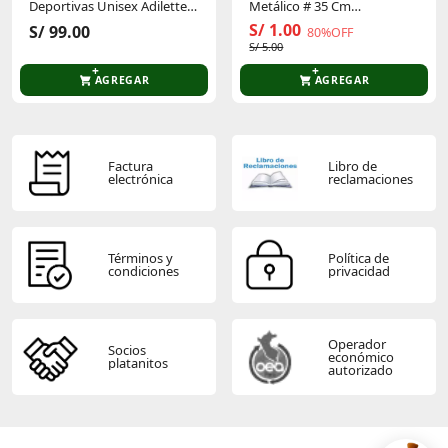
Deportivas Unisex Adilette
Metálico # 35 Cm
Aqua
P/Cumpleaños 3005873
S/ 1.00
S/ 99.00
80%OFF
S/ 5.00
AGREGAR
AGREGAR
Factura
Libro de
electrónica
reclamaciones
Términos y
Política de
condiciones
privacidad
Operador
Socios
económico
platanitos
autorizado