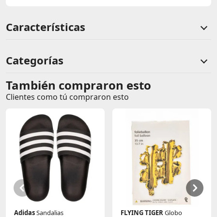
Características
Categorías
También compraron esto
Comentarios de clientes
Clientes como tú compraron esto
Comentarios de clientes que compraron este producto
Sin calificaciones
Este producto aún no tiene calificaciones.
Sé el primero en comentar y acumula Puntos.
Adidas
Sandalias
FLYING TIGER
Globo