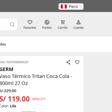
Perú
Favoritos
Puntos
Carrito
Cuenta
des
SKU: FDVYR3MK9GIY
GERM
Vaso Térmico Tritan Coca Cola -
800ml 27 Oz
S/ 229.00
S/ 119.00
48%OFF
Color:
Lila