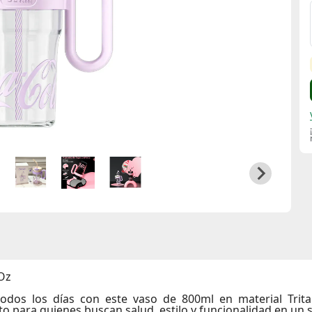
 Oz
todos los días con este vaso de 800ml en material Trit
to para quienes buscan salud, estilo y funcionalidad en un 