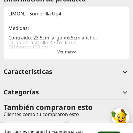
LIMONI - Sombrilla Up4
Medidas:
Contraído: 23.5cm largo x 6.5cm ancho.
Largo de la varilla: 47 cm largo.
Diámetro: 108 cm
¡Que el clima no te impida disfrutar del exterior!
Sombrillas con diseños únicos, fabricadas en
Características
poliéster, ligeras y fáciles de transportar a donde
quieras. ¡Perfectas para acompañarte en cualquier
ocasión!
Categorías
También compraron esto
Comentarios de clientes
Clientes como tú compraron esto
Comentarios de clientes que compraron este producto
¡Las cookies mejoran tu experiencia con