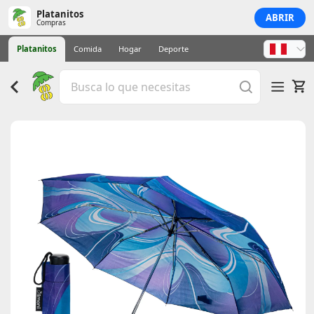
Platanitos
ABRIR
Compras
Platanitos
Comida
Hogar
Deporte