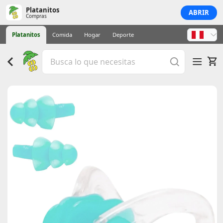
Platanitos
ABRIR
Compras
Platanitos
Comida
Hogar
Deporte