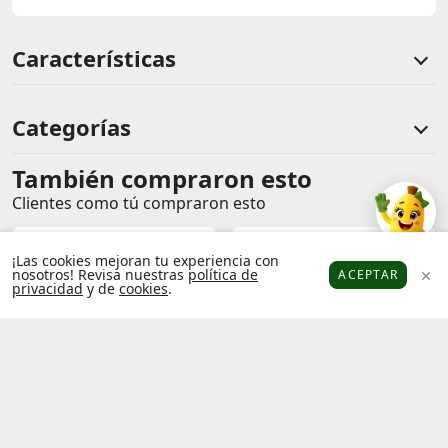
Características
Categorías
También compraron esto
Comentarios de clientes
Clientes como tú compraron esto
Comentarios de clientes que compraron este producto
¡Las cookies mejoran tu experiencia con
nosotros! Revisa nuestras
política de
ACEPTAR
privacidad
y de
cookies
.
Platanitos
Favoritos
Puntos
Cupones
Cuenta
Sin calificaciones
Este producto aún no tiene calificaciones.
Sé el primero en comentar y acumula Puntos.
Adidas
Zapatillas Urbanas
PATAUGAS
Zapatilla Dama Z