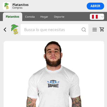
Platanitos
ABRIR
Compras
Platanitos
Comida
Hogar
Deporte