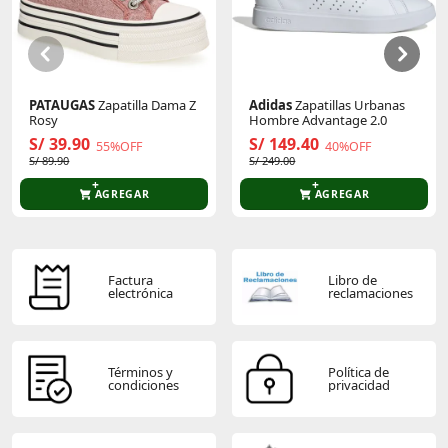
PATAUGAS
Zapatilla Dama Z
Adidas
Zapatillas Urbanas
Rosy
Hombre Advantage 2.0
S/ 39.90
S/ 149.40
55%OFF
40%OFF
S/ 89.90
S/ 249.00
AGREGAR
AGREGAR
Factura
Libro de
electrónica
reclamaciones
Términos y
Política de
condiciones
privacidad