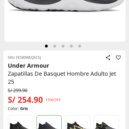
SKU: FE580WEQ5CSJ
Under Armour
Zapatillas De Basquet Hombre Adulto Jet
25
S/ 299.90
S/ 254.90
15%OFF
Color:
Gris