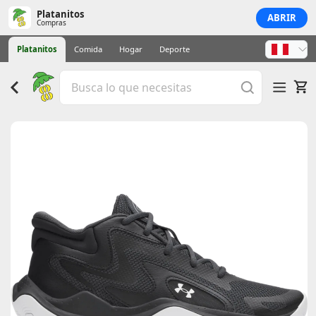
Platanitos
ABRIR
Compras
Platanitos
Comida
Hogar
Deporte