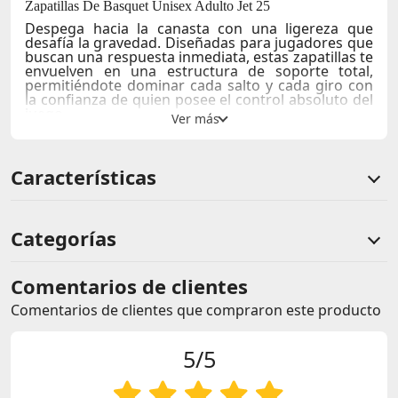
Zapatillas De Basquet Unisex Adulto Jet 25
Despega hacia la canasta con una ligereza que
desafía la gravedad. Diseñadas para jugadores que
buscan una respuesta inmediata, estas zapatillas te
envuelven en una estructura de soporte total,
permitiéndote dominar cada salto y cada giro con
la confianza de quien posee el control absoluto del
juego.
Capellada que combina cuero sintético y paneles
textiles para ofrecer una durabilidad excepcional
con una ventilación estratégica constante.
Características
Entresuela de espuma moldeada por compresión
que proporciona una amortiguación reactiva,
absorbiendo los impactos en cada aterrizaje.
Diseño de cuello acolchado que brinda un soporte
Categorías
firme al tobillo, asegurando estabilidad en los
movimientos laterales más exigentes.
Suela de goma con patrón de tracción en espiga
Comentarios de clientes
que garantiza un agarre máximo y un control
multidireccional en superficies de parqué.
Comentarios de clientes que compraron este producto
Estructura interna reforzada que bloquea el pie en
su lugar, optimizando la transferencia de energía
para arranques mucho más explosivos.
5/5