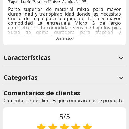
Zapatillas de Basquet Unisex Adulto Jet 25
Parte superior de material mixto para mayor
durabilidad y transpirabilidad donde las necesitas
Cuello de felpa para bloqueo del talón y mayor
comodidad La entresuela Micro G de largo
completo brinda comodidad sensible bajo los pies
Suela de goma duradera para tracción y
rendimiento en cualquier superficie de cancha.
Upper futurista con malla/sintético.
Amortiguación reactiva.
Suela de goma articulada.
Características
Diseño versátil para lifestyle y entrenamiento.
Categorías
Comentarios de clientes
Comentarios de clientes que compraron este producto
5/5