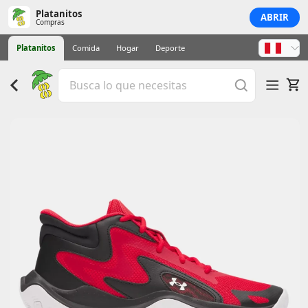
Platanitos
ABRIR
Compras
Platanitos
Comida
Hogar
Deporte