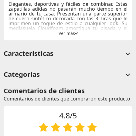
Elegantes, deportivas y fáciles de combinar. Estas
zapatillas adidas no pasarán mucho tiempo en el
armario de tu casa. Presentan una parte superior
de cuero sintético decorada con las 3 Tiras que le
imprimen un toque de estilo a cualquier look. Su
mediasuela Cloudfoam amortigua tu pisada y el
forro suave sujeta y envuelve el pie en comodidad.
La suela de caucho clásica te proporciona un
excelente agarre sin importar lo que te depare el
día. Ya sea para recorrer la ciudad o relajarte con
Características
tus amigos, el legado de adidas brilla con luz
propia.
Horma clásica
Sistema de amarre de pasadore
Categorías
Parte superior de cuero sintético
Suave al tacto
Forro interno textil
Comentarios de clientes
Mediasuela Cloudfoam
Suela de caucho
Comentarios de clientes que compraron este producto
4.8/5