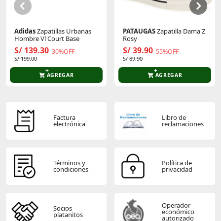
Adidas
Zapatillas Urbanas
PATAUGAS
Zapatilla Dama Z
Hombre Vl Court Base
Rosy
S/ 139.30
S/ 39.90
30%OFF
55%OFF
S/ 199.00
S/ 89.90
AGREGAR
AGREGAR
Factura
Libro de
electrónica
reclamaciones
Términos y
Política de
condiciones
privacidad
Operador
Socios
económico
platanitos
autorizado