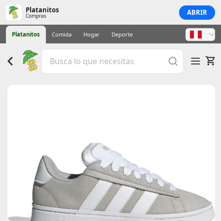
Platanitos
ABRIR
Compras
Platanitos
Comida
Hogar
Deporte