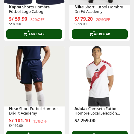
Kappa
Shorts Hombre
Nike
Short Futbol Hombre
Fútbol Logo Cabog
Dri-Fit Academy
S/ 59.90
S/ 79.20
32%OFF
20%OFF
S/ 89.00
S/ 99.00
AGREGAR
AGREGAR
Nike
Short Futbol Hombre
Adidas
Camiseta Futbol
Dri-Fit Academy
Hombre Local Selección
Perú 2026 Fpf H Jsy
S/ 101.10
S/ 259.00
15%OFF
Climacool
S/ 119.00