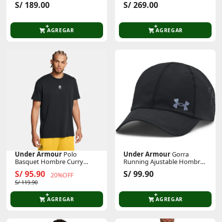
Academy Drill
2026
S/ 189.00
S/ 269.00
AGREGAR
AGREGAR
Under Armour
Polo
Under Armour
Gorra
Basquet Hombre Curry
Running Ajustable Hombre
Logo Heavyweight
Iso-Chill Launch
S/ 95.90
S/ 99.90
20%OFF
S/ 119.90
AGREGAR
AGREGAR