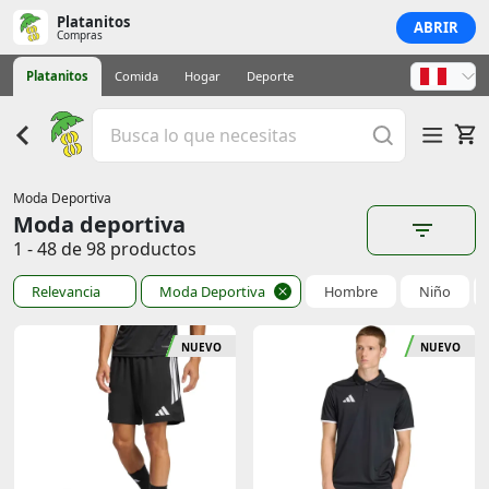
Platanitos
ABRIR
Compras
Platanitos
Comida
Hogar
Deporte
Moda Deportiva
Moda deportiva
1 - 48 de 98 productos
Relevancia
Moda Deportiva
Hombre
Niño
NUEVO
NUEVO