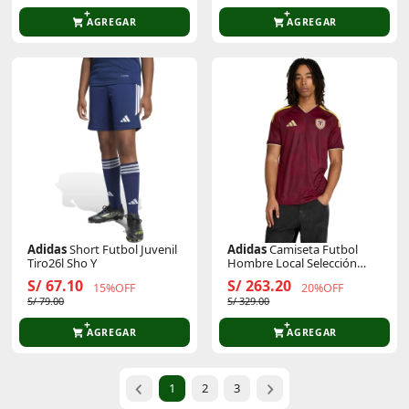
AGREGAR
AGREGAR
Adidas
Short Futbol Juvenil
Adidas
Camiseta Futbol
Tiro26l Sho Y
Hombre Local Selección
Venezuela 2026 Fvf H Jsy
S/ 67.10
S/ 263.20
15%OFF
20%OFF
S/ 79.00
S/ 329.00
AGREGAR
AGREGAR
1
2
3