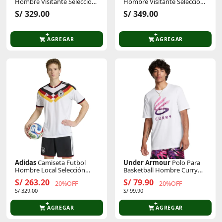
Hombre Visitante Selección
Hombre Visitante Selección
Argentina 2026 Afa A Jsy D
Argentina 2026 Afa A Jsy 10
S/ 329.00
S/ 349.00
Climacool
D Climacool
AGREGAR
AGREGAR
Adidas
Camiseta Futbol
Under Armour
Polo Para
Hombre Local Selección
Basketball Hombre Curry
Alemania 2026 Dfb H Jsy
Logo Trend Tee
S/ 263.20
S/ 79.90
20%OFF
20%OFF
S/ 329.00
S/ 99.90
AGREGAR
AGREGAR