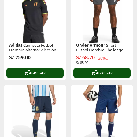
Adidas
Camiseta Futbol
Under Armour
Short
Hombre Alterna Selección
Futbol Hombre Challenger
Peru 2026 Fpf A Jsy
Knit
S/ 259.00
S/ 68.70
20%OFF
Climacool
S/ 85.90
AGREGAR
AGREGAR