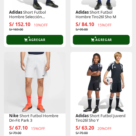
Adidas
Short Futbol
Adidas
Short Futbol
Hombre Selección
Hombre Tiro26l Sho M
Argentina 2026 Afa H Sho D
S/ 152.10
S/ 84.10
10%OFF
15%OFF
S/ 169.00
S/ 99.00
AGREGAR
AGREGAR
Nike
Short Futbol Hombre
Adidas
Short Futbol Juvenil
Dri-Fit Park 3
Tiro26l Sho Y
S/ 67.10
S/ 63.20
15%OFF
20%OFF
S/ 79.00
S/ 79.00