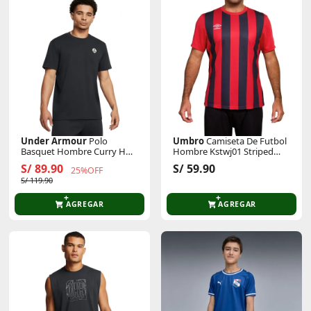
Under Armour
Polo
Umbro
Camiseta De Futbol
Basquet Hombre Curry Hw
Hombre Kstwj01 Striped
Alien
Jersey Ss - Adult
S/ 89.90
S/ 59.90
25%OFF
S/ 119.90
AGREGAR
AGREGAR