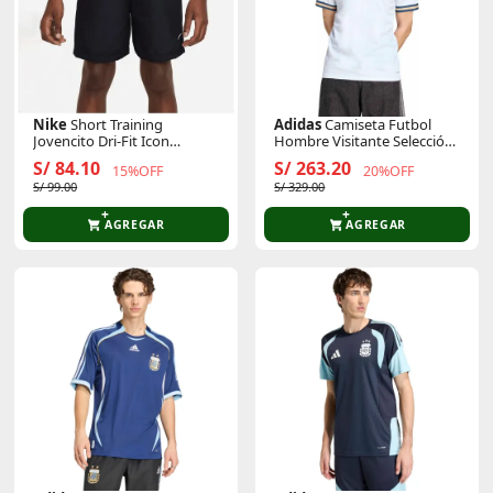
Nike
Short Training
Adidas
Camiseta Futbol
Jovencito Dri-Fit Icon
Hombre Visitante Selección
Woven Multi
Italia 2026 Figc A Jsy
S/ 84.10
S/ 263.20
15%OFF
20%OFF
Climacool
S/ 99.00
S/ 329.00
AGREGAR
AGREGAR