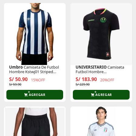
Umbro
Camiseta De Futbol
UNIVERSITARIO
Camiseta
Hombre Kstwj01 Striped
Futbol Hombre
Jersey Ss - Adult
Universitario
S/ 50.90
S/ 183.90
15%OFF
20%OFF
S/ 59.90
S/ 229.90
AGREGAR
AGREGAR