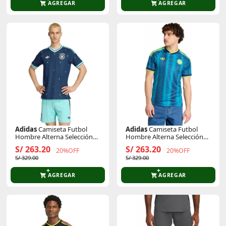
AGREGAR
AGREGAR
Adidas
Camiseta Futbol
Adidas
Camiseta Futbol
Hombre Alterna Selección
Hombre Alterna Selección
Alemania 2026 Dfb A Jsy
Colombia 2026 Fcf A Jsy
S/ 263.20
S/ 263.20
20%OFF
20%OFF
Climacool
Climacool
S/ 329.00
S/ 329.00
AGREGAR
AGREGAR