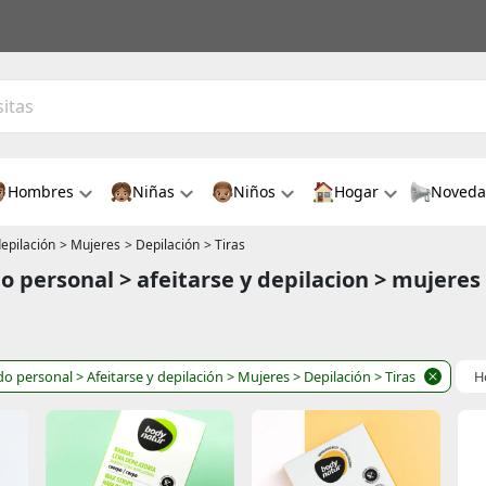
Hombres
Niñas
Niños
Hogar
Noveda
depilación
> Mujeres
> Depilación
> Tiras
o personal > afeitarse y depilacion > mujeres
do personal
> Afeitarse y depilación
> Mujeres
> Depilación
> Tiras
H