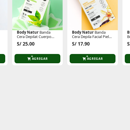
Body Natur
Banda
Body Natur
Banda
B
Cera Depilat Cuerpo
Cera Depila Facial Piel
B
Piel Normal
Sensible
T
S/ 25.00
S/ 17.90
S
E
E
AGREGAR
AGREGAR