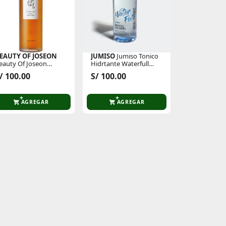
EAUTY OF JOSEON
JUMISO
Jumiso Tonico
eauty Of Joseon
Hidrtante Waterfull
ratamiento Facial
Hyaluronic Acid Toner
/ 100.00
S/ 100.00
sencia Ginseng
250ml
ssence Water 150ml
AGREGAR
AGREGAR