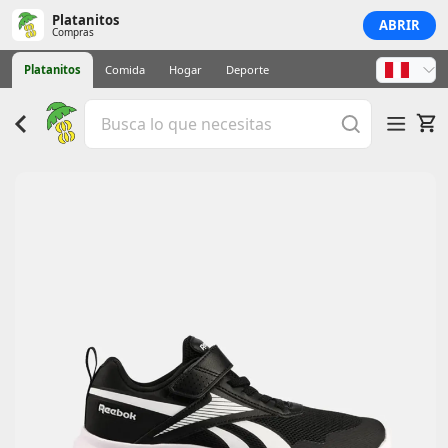
Platanitos
ABRIR
Compras
Platanitos
Comida
Hogar
Deporte