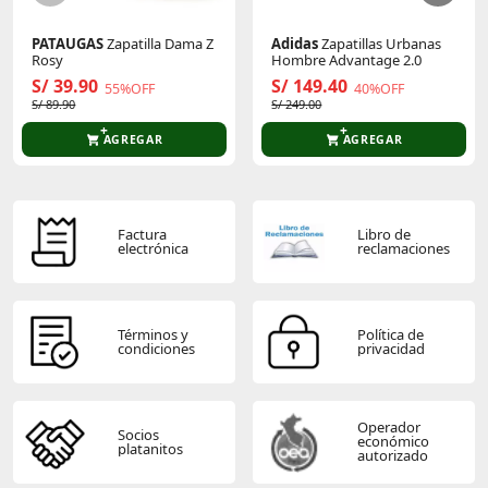
estas zapatillas no son la excepción. Son un gran
hallazgo para aquellos padres que buscan calzado
cómodo y duradero para sus hijos.
PATAUGAS
Zapatilla Dama Z
Adidas
Zapatillas Urbanas
Rosy
Hombre Advantage 2.0
Anímate a darles estos zapatos y verás cómo les
S/ 39.90
S/ 149.40
55%OFF
40%OFF
encantará usarlos tanto para jugar como para sus
S/ 89.90
S/ 249.00
entrenamientos de running.
AGREGAR
AGREGAR
#pia
Factura
Libro de
electrónica
reclamaciones
Términos y
Política de
condiciones
privacidad
Operador
Socios
económico
platanitos
autorizado